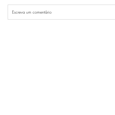
Escreva um comentário
©2017 RioBotz