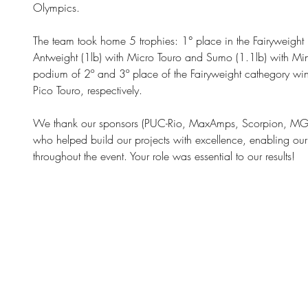
Olympics.
The team took home 5 trophies: 1° place in the Fairyweight (
Antweight (1lb) with Micro Touro and Sumo (1.1lb) with Mi
podium of 2º and 3º place of the Fairyweight cathegory win
Pico Touro, respectively.
We thank our sponsors (PUC-Rio, MaxAmps, Scorpion, MGM,
who helped build our projects with excellence, enabling o
throughout the event. Your role was essential to our results!