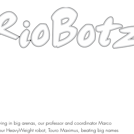
Robots
Photos
Videos
Tutorial
ving in big arenas, our professor and coordinator Marco 
f our HeavyWeight robot, Touro Maximus, beating big names 