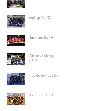
IronCup 2020
HackTudo 2019
Winter Challenge
2019
V Salão de Robótica
HackTudo 2018