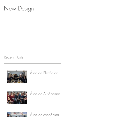
New Design
Recent Posts
Área de Eletrônica
Área de Autônomos
Área de Mecânica