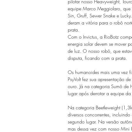
pilotar nosso Heavyweight, Tour
equipe Marco Meggiolaro, que 
Sin, Gruff, Sewer Snake e Lucky. 
deram a vitória para o robô no
prata.
Com o Invictus, a RioBotz compe
energia solar devem se mover pa
de luz. O nosso robô, que estav
disputa, ficando com a prata.
Os humanoides mais uma vez fiz
PsyVolt fez sua apresentação de
ouro. Já na categoria Sumô de 
lugar após derrotar a equipe d
Na categoria Beetleweight (1,3k
diversos concorrentes, incluin
segundo lugar. Na versão autô
mas dessa vez com nosso Mini