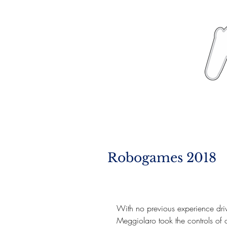
News
About
Robogames 2018
With no previous experience dri
Meggiolaro took the controls o