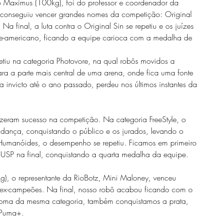
o Maximus (100kg), foi do professor e coordenador da 
conseguiu vencer grandes nomes da competição: Original 
Na final, a luta contra o Original Sin se repetiu e os juízes 
rte-americano, ficando a equipe carioca com a medalha de 
tiu na categoria Photovore, na qual robôs movidos a 
ra a parte mais central de uma arena, onde fica uma fonte 
a invicto até o ano passado, perdeu nos últimos instantes da 
eram sucesso na competição. Na categoria FreeStyle, o 
 dança, conquistando o público e os jurados, levando o 
Humanóides, o desempenho se repetiu. Ficamos em primeiro 
a USP na final, conquistando a quarta medalha da equipe.
g), o representante da RioBotz, Mini Maloney, venceu 
do ex-campeões. Na final, nosso robô acabou ficando com o 
noma da mesma categoria, também conquistamos a prata, 
 Puma+.