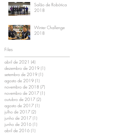
Salão de Robótica
2018
Winter Challenge
2018
Files
abril de 2021
(4)
4 posts
dezembro de 2019
(1)
1 post
setembro de 2019
(1)
1 post
agosto de 2019
(1)
1 post
novembro de 2018
(7)
7 posts
novembro de 2017
(1)
1 post
outubro de 2017
(2)
2 posts
agosto de 2017
(1)
1 post
julho de 2017
(2)
2 posts
junho de 2017
(1)
1 post
junho de 2016
(1)
1 post
abril de 2016
(1)
1 post