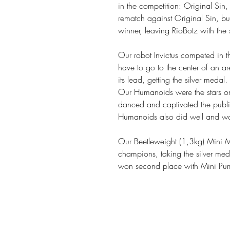
in the competition: Original Sin,
rematch against Original Sin, bu
winner, leaving RioBotz with the 
Our robot Invictus competed in t
have to go to the center of an are
its lead, getting the silver medal.
Our Humanoids were the stars onc
danced and captivated the publ
Humanoids also did well and w
Our Beetleweight (1,3kg) Mini 
champions, taking the silver meda
won second place with Mini Pu