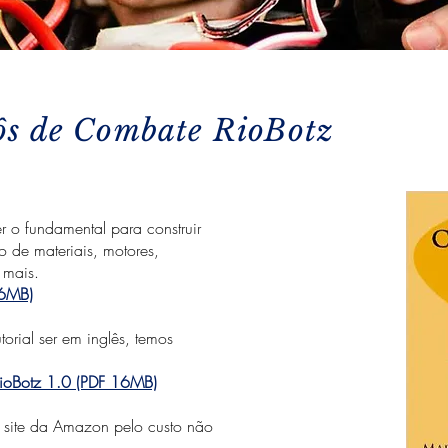
ôs de Combate RioBotz
 o fundamental para construir
 de materiais, motores,
 mais
.
16MB)
orial ser em inglês, temos
RioBotz 1.0 (PDF 16MB)
o site da Amazon pelo custo não