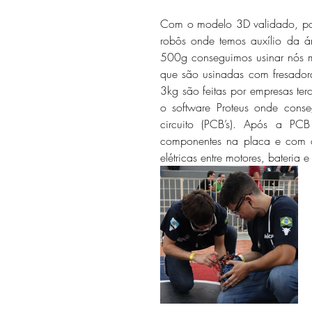
Com o modelo 3D validado, pas
robôs onde temos auxílio da á
500g conseguimos usinar nós m
que são usinadas com fresado
3kg são feitas por empresas te
o software Proteus onde conse
circuito (PCB’s). Após a PC
componentes na placa e com o 
elétricas entre motores, bateria 