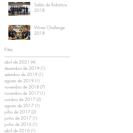
Salão de Robótica
2018
Winter Challenge
2018
Files
abril de 2021
(4)
4 posts
dezembro de 2019
(1)
1 post
setembro de 2019
(1)
1 post
agosto de 2019
(1)
1 post
novembro de 2018
(7)
7 posts
novembro de 2017
(1)
1 post
outubro de 2017
(2)
2 posts
agosto de 2017
(1)
1 post
julho de 2017
(2)
2 posts
junho de 2017
(1)
1 post
junho de 2016
(1)
1 post
abril de 2016
(1)
1 post