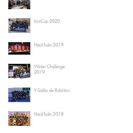
IronCup 2020
HackTudo 2019
Winter Challenge
2019
V Salão de Robótica
HackTudo 2018