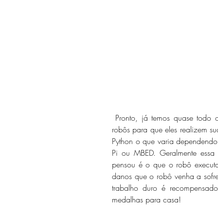
 Pronto, já temos quase todo o robô pronto agora precisamos dar inteligência aos nossos 
robôs para que eles realizem 
Python o que varia dependendo 
Pi ou MBED. Geralmente essa
pensou é o que o robô executa
danos que o robô venha a sofre
trabalho duro é recompensado
medalhas para casa! 