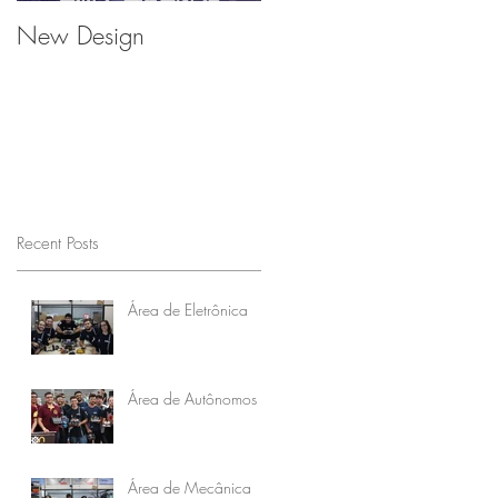
New Design
Recent Posts
Área de Eletrônica
Área de Autônomos
Área de Mecânica